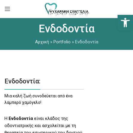
Ανοίξτε
Ενδοδοντία
Αρχική
»
Portfolio
»
Ενδοδοντία
Ενδοδοντία:
Μια καλή ζωή συνοδεύεται από ένα
λαμπερό χαμόγελο!
Η
Ενδοδοντία
είναι κλάδος της
οδοντιατρικής και ασχολείται με τη
θεραπεία του εσωτερικού του δοντιού,